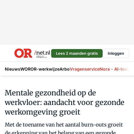
Lees 2 maanden gratis
Inloggen
Nieuws
WOR
OR-werkwijze
Arbo
Vragenservice
Nora - AI-tool
La
Mentale gezondheid op de
werkvloer: aandacht voor gezonde
werkomgeving groeit
Met de toename van het aantal burn-outs groeit
de erkenning van het belang van een gezonde