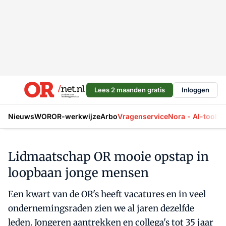
Lees 2 maanden gratis
Inloggen
Nieuws
WOR
OR-werkwijze
Arbo
Vragenservice
Nora - AI-tool
La
Lidmaatschap OR mooie opstap in
loopbaan jonge mensen
Een kwart van de OR's heeft vacatures en in veel
ondernemingsraden zien we al jaren dezelfde
leden. Jongeren aantrekken en collega's tot 35 jaar