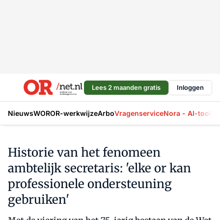
Lees 2 maanden gratis
Inloggen
Nieuws
WOR
OR-werkwijze
Arbo
Vragenservice
Nora - AI-tool
La
Historie van het fenomeen
ambtelijk secretaris: 'elke or kan
professionele ondersteuning
gebruiken'