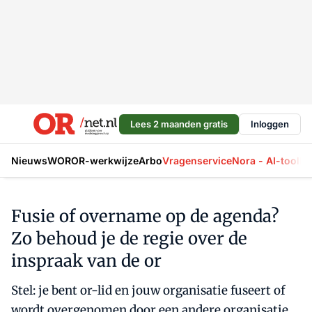
Lees 2 maanden gratis
Inloggen
Nieuws
WOR
OR-werkwijze
Arbo
Vragenservice
Nora - AI-tool
La
Fusie of overname op de agenda?
Zo behoud je de regie over de
inspraak van de or
Stel: je bent or-lid en jouw organisatie fuseert of
wordt overgenomen door een andere organisatie.