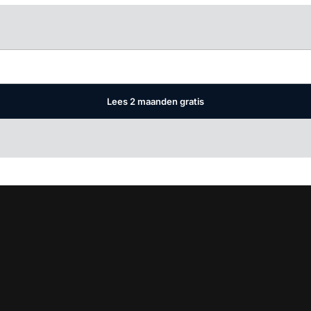
Log in
om dit artikel te lezen.
Lees 2 maanden gratis