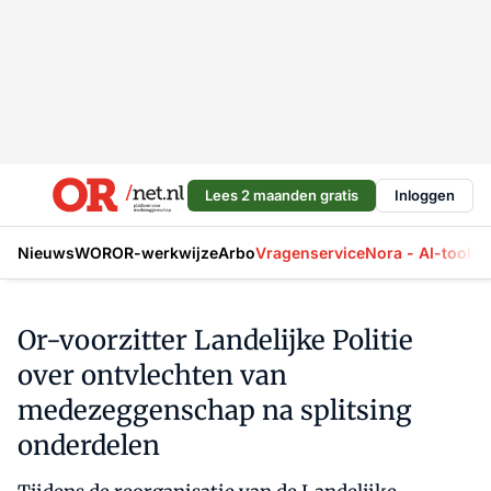
Lees 2 maanden gratis
Inloggen
Nieuws
WOR
OR-werkwijze
Arbo
Vragenservice
Nora - AI-tool
La
Or-voorzitter Landelijke Politie
over ontvlechten van
medezeggenschap na splitsing
onderdelen