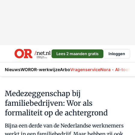
Lees 2 maanden gratis
Inloggen
Nieuws
WOR
OR-werkwijze
Arbo
Vragenservice
Nora - AI-tool
La
Medezeggenschap bij
familiebedrijven: Wor als
formaliteit op de achtergrond
Bijna een derde van de Nederlandse werknemers
werkt in een familiebedrijf. Maar hebben zij ook