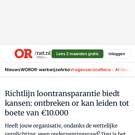
Lees 2 maanden gratis
Inloggen
Nieuws
WOR
OR-werkwijze
Arbo
Vragenservice
Nora - AI-tool
La
Richtlijn loontransparantie biedt
kansen: ontbreken or kan leiden tot
boete van €10.000
Heeft jouw organisatie, ondanks de wettelijke
verplichting, geen ondernemingsraad? Dan is het