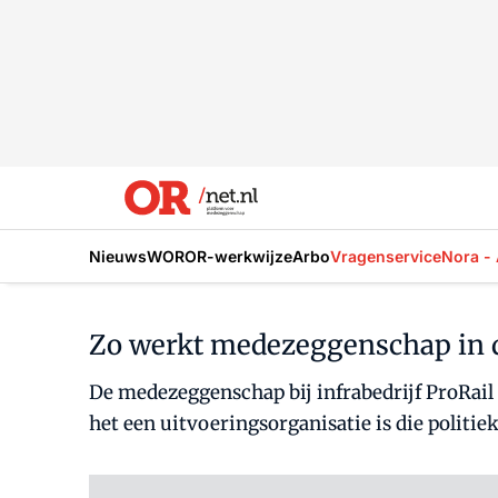
Nieuws
WOR
OR-werkwijze
Arbo
Vragenservice
Nora - 
Zo werkt medezeggenschap in d
De medezeggenschap bij infrabedrijf ProRail i
het een uitvoeringsorganisatie is die politiek