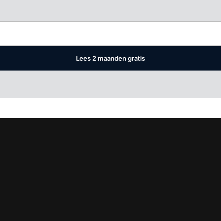
Log in
om dit artikel te lezen.
Lees 2 maanden gratis