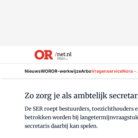
Nieuws
WOR
OR-werkwijze
Arbo
Vragenservice
Nora - 
Zo zorg je als ambtelijk secret
De SER roept bestuurders, toezichthouders 
betrokken worden bij langetermijnvraagstukke
secretaris daarbij kan spelen.