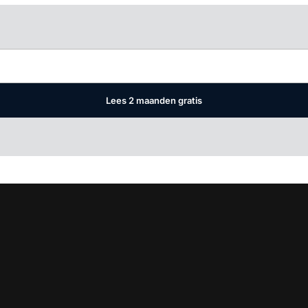
Log in
om dit artikel te lezen.
Lees 2 maanden gratis