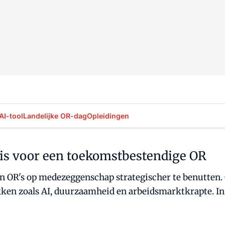
AI-tool
Landelijke OR-dag
Opleidingen
aris voor een toekomstbestendige OR
en OR's op medezeggenschap strategischer te benutte
n zoals AI, duurzaamheid en arbeidsmarktkrapte. In dit