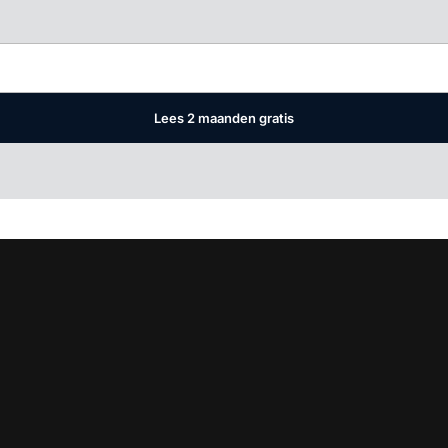
Log in
om dit artikel te lezen.
Lees 2 maanden gratis