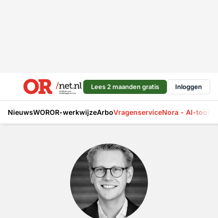
Lees 2 maanden gratis
Inloggen
Nieuws
WOR
OR-werkwijze
Arbo
Vragenservice
Nora - AI-tool
La