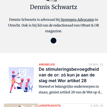
Dennis Schwartz
Dennis Schwartz is advocaat bij
Sprengers Advocaten
in
Utrecht. Ook is hij lid van de redactieraad van ORnet & OR
magazine.
ARBOBELEID
28 NOV. 22
De stimuleringsbevoegdheid
van de or: zó kun je aan de
slag met Wor artikel 28
Hoewel er belangrijke onderwerpen in
staan, geniet artikel 28 van de Wet op de
ondernemingsraden (Wor) weinig
bekendheid. Toch geeft het artikel de
JURISPRUDENTIE
8 JUN. 20