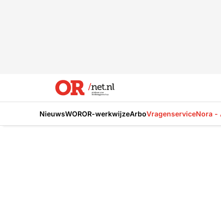
Nieuws
WOR
OR-werkwijze
Arbo
Vragenservice
Nora - 