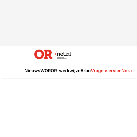
Nieuws
WOR
OR-werkwijze
Arbo
Vragenservice
Nora - 