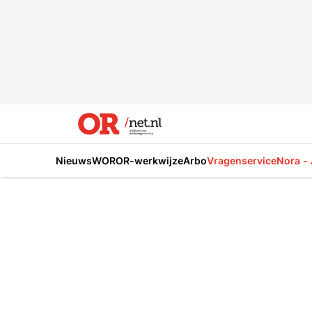
Nieuws
WOR
OR-werkwijze
Arbo
Vragenservice
Nora - 