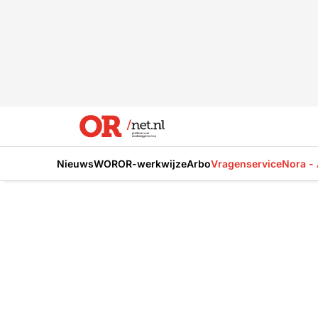
Nieuws
WOR
OR-werkwijze
Arbo
Vragenservice
Nora - 