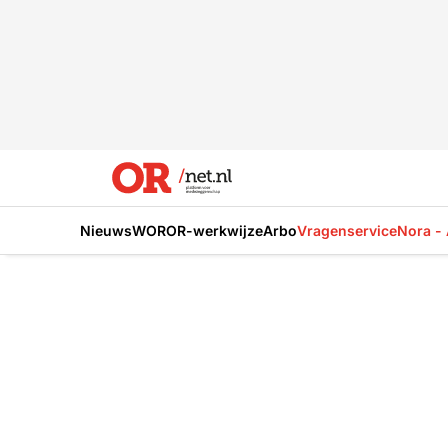
Nieuws
WOR
OR-werkwijze
Arbo
Vragenservice
Nora - 