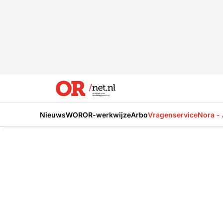
Nieuws
WOR
OR-werkwijze
Arbo
Vragenservice
Nora - 