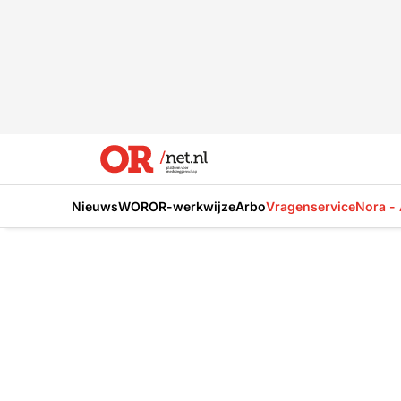
Nieuws
WOR
OR-werkwijze
Arbo
Vragenservice
Nora - 