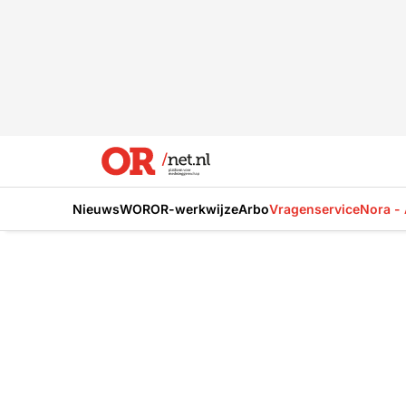
Nieuws
WOR
OR-werkwijze
Arbo
Vragenservice
Nora - 