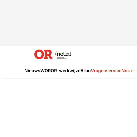
Nieuws
WOR
OR-werkwijze
Arbo
Vragenservice
Nora - 