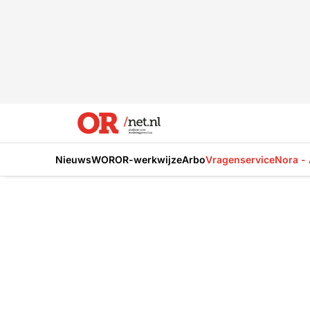
Nieuws
WOR
OR-werkwijze
Arbo
Vragenservice
Nora - 