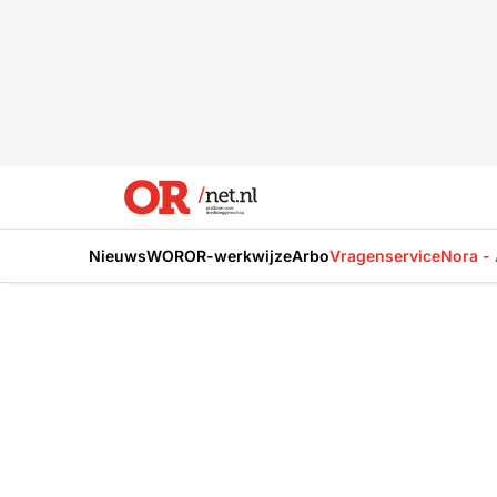
Nieuws
WOR
OR-werkwijze
Arbo
Vragenservice
Nora - 