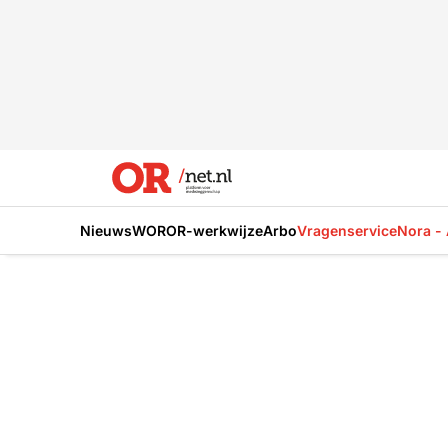
Nieuws
WOR
OR-werkwijze
Arbo
Vragenservice
Nora - 