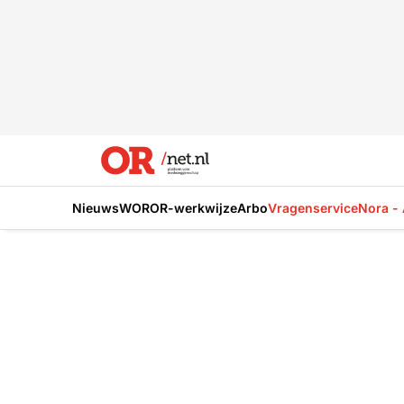
Nieuws
WOR
OR-werkwijze
Arbo
Vragenservice
Nora - 