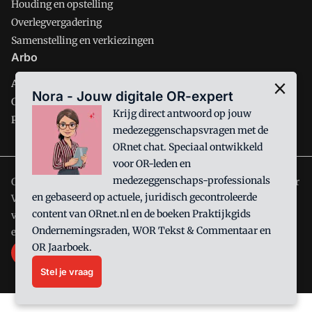
Houding en opstelling
Overlegvergadering
Samenstelling en verkiezingen
Arbo
Arbobeleid
Nora - Jouw digitale OR-expert
Ondernemingsbeleid
Krijg direct antwoord op jouw
Personeelsbeleid
medezeggenschapsvragen met de
ORnet chat. Speciaal ontwikkeld
voor OR-leden en
medezeggenschaps-professionals
ORnet is onderdeel van VMN media. Lees in
ons manifest
waar
en gebaseerd op actuele, juridisch gecontroleerde
VMN media voor staat. Op gebruik van deze site zijn de
content van ORnet.nl en de boeken Praktijkgids
volgende regelingen van toepassing:
Algemene Voorwaarden
Ondernemingsraden, WOR Tekst & Commentaar en
en
Privacy en Cookie beleid
|
Privacy instellingen
OR Jaarboek.
Stel je vraag