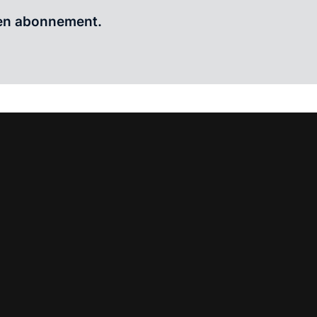
Al abonnee?
Log hier in.
 een abonnement.