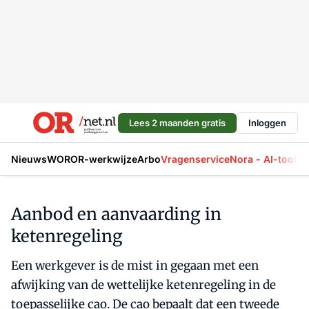
Lees 2 maanden gratis
Inloggen
Nieuws
WOR
OR-werkwijze
Arbo
Vragenservice
Nora - AI-tool
La
Aanbod en aanvaarding in
ketenregeling
Een werkgever is de mist in gegaan met een
afwijking van de wettelijke ketenregeling in de
toepasselijke cao. De cao bepaalt dat een tweede