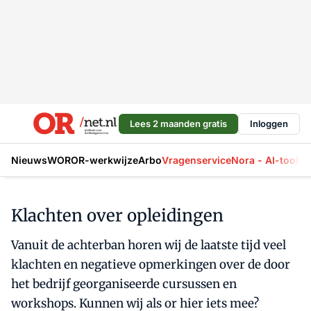
Lees 2 maanden gratis
Inloggen
Nieuws
WOR
OR-werkwijze
Arbo
Vragenservice
Nora - AI-tool
La
Klachten over opleidingen
Vanuit de achterban horen wij de laatste tijd veel
klachten en negatieve opmerkingen over de door
het bedrijf georganiseerde cursussen en
workshops. Kunnen wij als or hier iets mee?