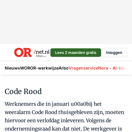
Lees 2 maanden gratis
Inloggen
Nieuws
WOR
OR-werkwijze
Arbo
Vragenservice
Nora - AI-tool
La
Code Rood
Werknemers die in januari u00a0bij het
weeralarm Code Rood thuisgebleven zijn, moeten
hiervoor een verlofdag inleveren. Volgens de
ondernemingsraad kan dat niet. De werkgever is