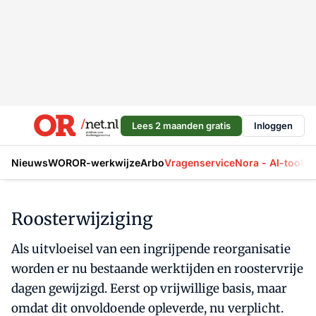
Lees 2 maanden gratis
Inloggen
Nieuws
WOR
OR-werkwijze
Arbo
Vragenservice
Nora - AI-tool
La
Roosterwijziging
Als uitvloeisel van een ingrijpende reorganisatie
worden er nu bestaande werktijden en roostervrije
dagen gewijzigd. Eerst op vrijwillige basis, maar
omdat dit onvoldoende opleverde, nu verplicht.