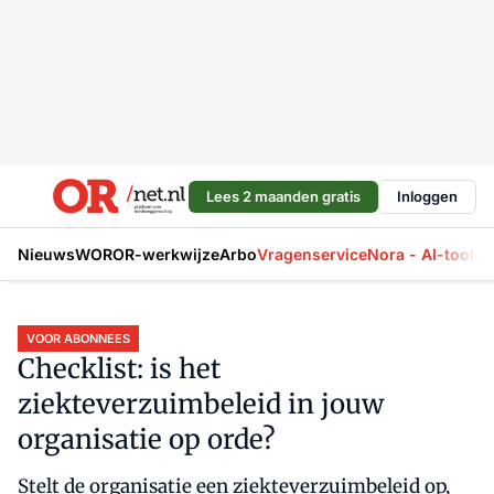
Lees 2 maanden gratis
Inloggen
Nieuws
WOR
OR-werkwijze
Arbo
Vragenservice
Nora - AI-tool
La
VOOR ABONNEES
Checklist: is het
ziekteverzuimbeleid in jouw
organisatie op orde?
Stelt de organisatie een ziekteverzuimbeleid op,