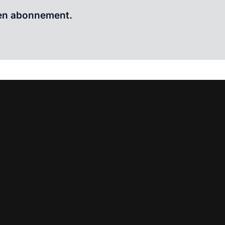
Al abonnee?
Log hier in.
 een abonnement.