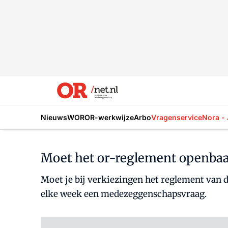
Nieuws
WOR
OR-werkwijze
Arbo
Vragenservice
Nora - 
Moet het or-reglement openba
Moet je bij verkiezingen het reglement van
elke week een medezeggenschapsvraag.