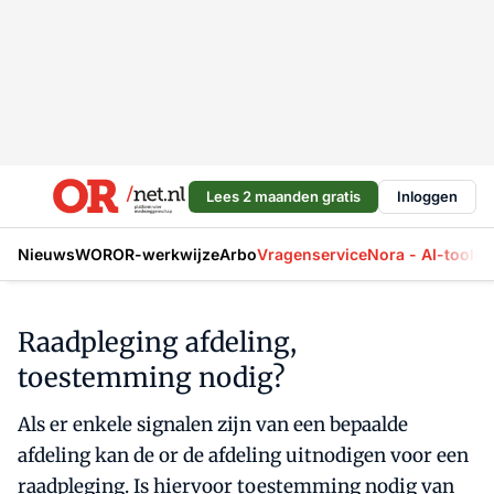
Lees 2 maanden gratis
Inloggen
Nieuws
WOR
OR-werkwijze
Arbo
Vragenservice
Nora - AI-tool
La
Raadpleging afdeling,
toestemming nodig?
Als er enkele signalen zijn van een bepaalde
afdeling kan de or de afdeling uitnodigen voor een
raadpleging. Is hiervoor toestemming nodig van