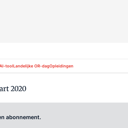
AI-tool
Landelijke OR-dag
Opleidingen
rt 2020
Al abonnee?
Log hier in.
 een abonnement.