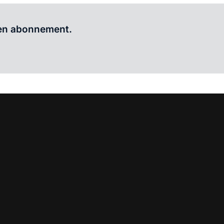
Al abonnee?
Log hier in.
 een abonnement.