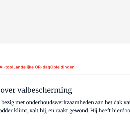
AI-tool
Landelijke OR-dag
Opleidingen
s over valbescherming
5 bezig met onderhoudswerkzaamheden aan het dak van 
dder klimt, valt hij, en raakt gewond. Hij heeft hierdo