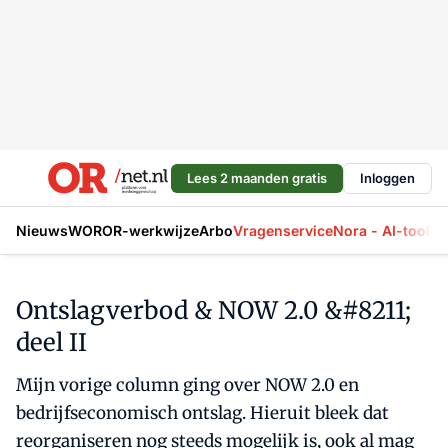
Lees 2 maanden gratis
Inloggen
Nieuws
WOR
OR-werkwijze
Arbo
Vragenservice
Nora - AI-tool
La
Ontslagverbod & NOW 2.0 &#8211;
deel II
Mijn vorige column ging over NOW 2.0 en
bedrijfseconomisch ontslag. Hieruit bleek dat
reorganiseren nog steeds mogelijk is, ook al mag