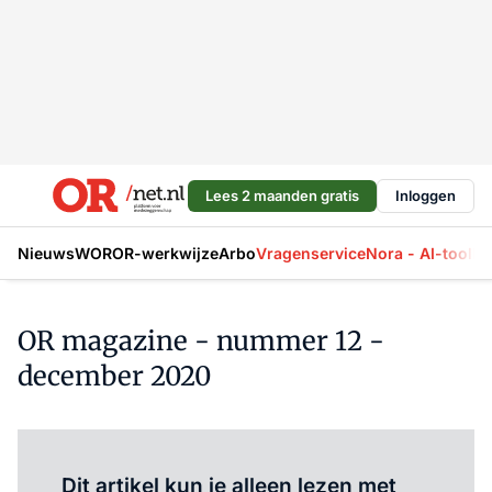
Lees 2 maanden gratis
Inloggen
Nieuws
WOR
OR-werkwijze
Arbo
Vragenservice
Nora - AI-tool
La
OR magazine - nummer 12 -
december 2020
Al abonnee?
Log hier in.
Dit artikel kun je alleen lezen met