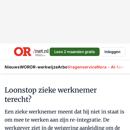
Lees 2 maanden gratis
Inloggen
Nieuws
WOR
OR-werkwijze
Arbo
Vragenservice
Nora - AI-tool
La
Loonstop zieke werknemer
terecht?
Een zieke werknemer meent dat hij niet in staat is
om mee te werken aan zijn re-integratie. De
werkgever ziet in de weigering aanleiding om de