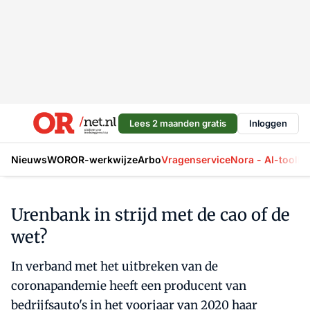
Lees 2 maanden gratis
Inloggen
Nieuws
WOR
OR-werkwijze
Arbo
Vragenservice
Nora - AI-tool
La
Urenbank in strijd met de cao of de
wet?
In verband met het uitbreken van de
coronapandemie heeft een producent van
bedrijfsauto's in het voorjaar van 2020 haar