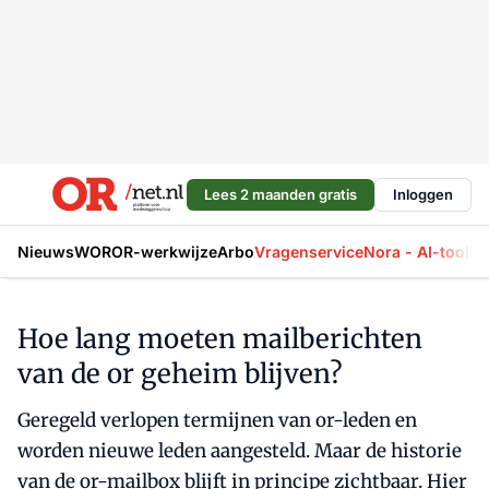
Lees 2 maanden gratis
Inloggen
Nieuws
WOR
OR-werkwijze
Arbo
Vragenservice
Nora - AI-tool
La
Hoe lang moeten mailberichten
van de or geheim blijven?
Geregeld verlopen termijnen van or-leden en
worden nieuwe leden aangesteld. Maar de historie
van de or-mailbox blijft in principe zichtbaar. Hier