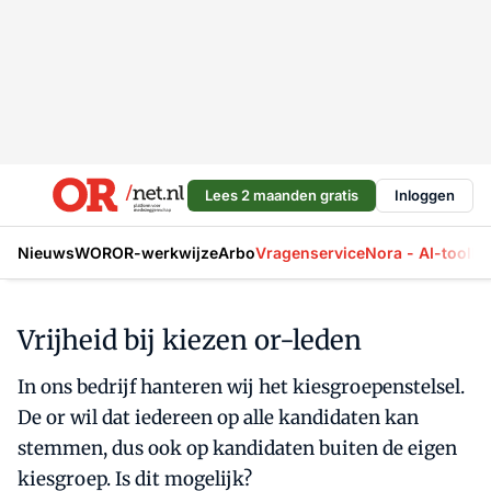
Lees 2 maanden gratis
Inloggen
Nieuws
WOR
OR-werkwijze
Arbo
Vragenservice
Nora - AI-tool
La
Vrijheid bij kiezen or-leden
In ons bedrijf hanteren wij het kiesgroepenstelsel.
De or wil dat iedereen op alle kandidaten kan
stemmen, dus ook op kandidaten buiten de eigen
kiesgroep. Is dit mogelijk?