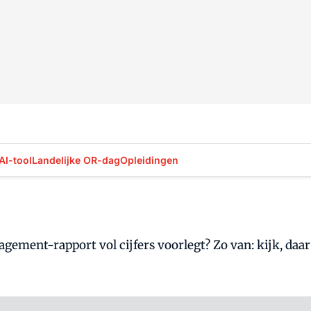
AI-tool
Landelijke OR-dag
Opleidingen
anagement-rapport vol cijfers voorlegt? Zo van: kijk, d