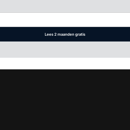
Log in
om dit artikel te lezen.
Lees 2 maanden gratis