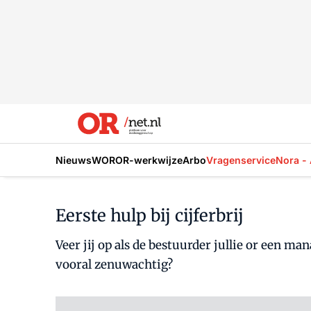
Nieuws
WOR
OR-werkwijze
Arbo
Vragenservice
Nora - 
Eerste hulp bij cijferbrij
Veer jij op als de bestuurder jullie or een m
vooral zenuwachtig?