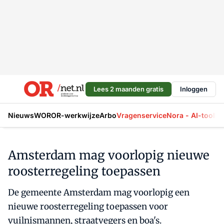
Lees 2 maanden gratis
Inloggen
Nieuws
WOR
OR-werkwijze
Arbo
Vragenservice
Nora - AI-tool
La
Amsterdam mag voorlopig nieuwe
roosterregeling toepassen
De gemeente Amsterdam mag voorlopig een
nieuwe roosterregeling toepassen voor
vuilnismannen, straatvegers en boa's.