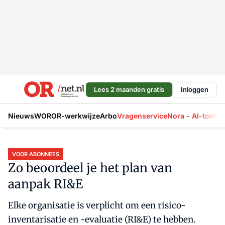
Lees 2 maanden gratis
Inloggen
Nieuws
WOR
OR-werkwijze
Arbo
Vragenservice
Nora - AI-tool
La
VOOR ABONNEES
Zo beoordeel je het plan van
aanpak RI&E
Elke organisatie is verplicht om een risico-
inventarisatie en -evaluatie (RI&E) te hebben.