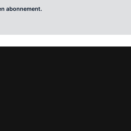
Al abonnee?
Log hier in.
 een abonnement.