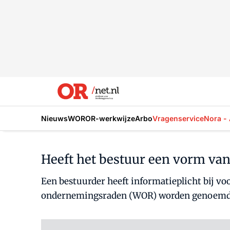
Nieuws
WOR
OR-werkwijze
Arbo
Vragenservice
Nora - 
Heeft het bestuur een vorm van
Een bestuurder heeft informatieplicht bij vo
ondernemingsraden (WOR) worden genoemd