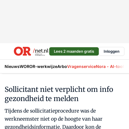
Lees 2 maanden gratis
Inloggen
Nieuws
WOR
OR-werkwijze
Arbo
Vragenservice
Nora - AI-tool
La
Sollicitant niet verplicht om info
gezondheid te melden
Tijdens de sollicitatieprocedure was de
werkneemster niet op de hoogte van haar
gezondheidsinformatie. Daardoor kon de