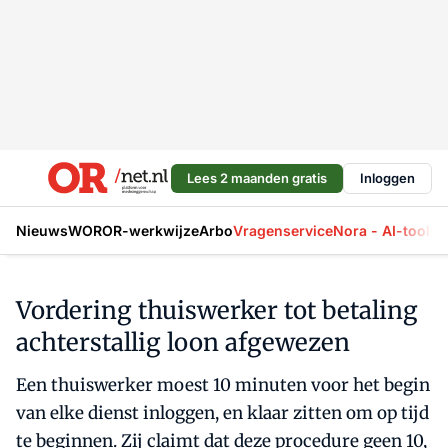
Lees 2 maanden gratis
Inloggen
Nieuws
WOR
OR-werkwijze
Arbo
Vragenservice
Nora - AI-tool
La
Vordering thuiswerker tot betaling
achterstallig loon afgewezen
Een thuiswerker moest 10 minuten voor het begin
van elke dienst inloggen, en klaar zitten om op tijd
te beginnen. Zij claimt dat deze procedure geen 10,