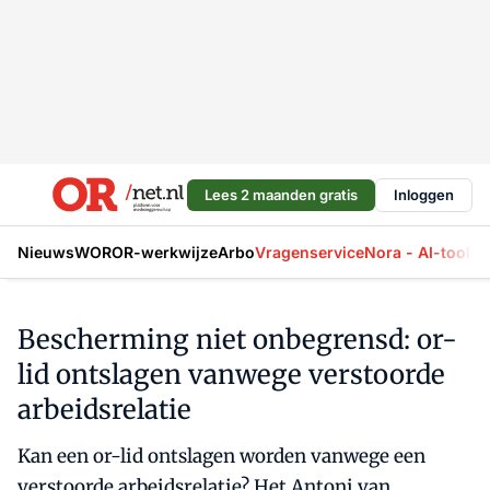
Lees 2 maanden gratis
Inloggen
Nieuws
WOR
OR-werkwijze
Arbo
Vragenservice
Nora - AI-tool
La
Bescherming niet onbegrensd: or-
lid ontslagen vanwege verstoorde
arbeidsrelatie
Kan een or-lid ontslagen worden vanwege een
verstoorde arbeidsrelatie? Het Antoni van