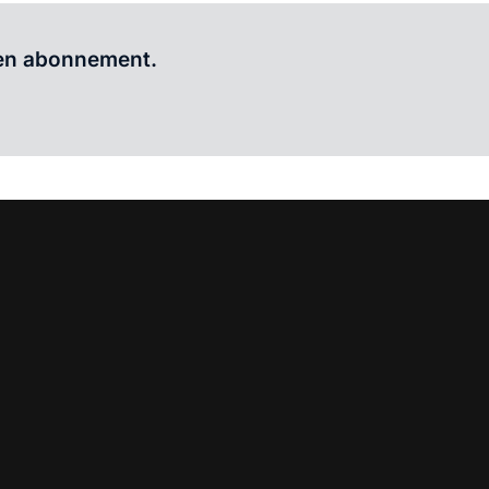
Al abonnee?
Log hier in.
 een abonnement.