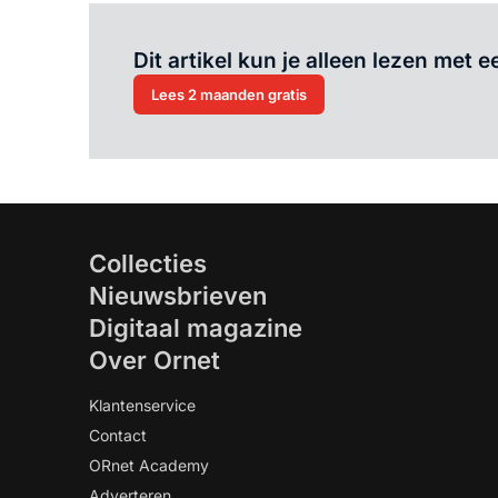
Dit artikel kun je alleen lezen met
Lees 2 maanden gratis
Collecties
Nieuwsbrieven
Digitaal magazine
Over Ornet
Klantenservice
Contact
ORnet Academy
Adverteren