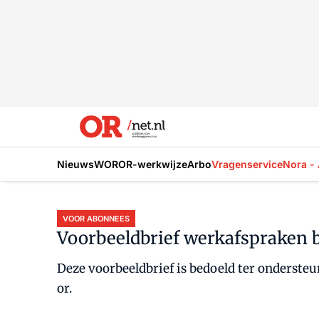
Nieuws
WOR
OR-werkwijze
Arbo
Vragenservice
Nora - 
VOOR ABONNEES
Voorbeeldbrief werkafspraken b
Deze voorbeeldbrief is bedoeld ter onderste
or.